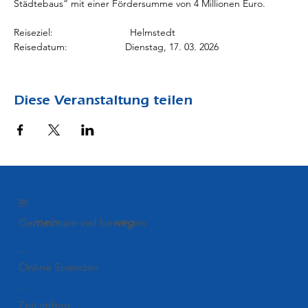
Städtebaus“ mit einer Fördersumme von 4 Millionen Euro.
Reiseziel:                            Helmstedt
Reisedatum:                     Dienstag, 17. 03. 2026
Diese Veranstaltung teilen
BÜRGER
STIFTUNG
CELLE
Ge
mein
sam viel be
weg
en
Spenden
Online Spenden
Stiften
Zeit stiften