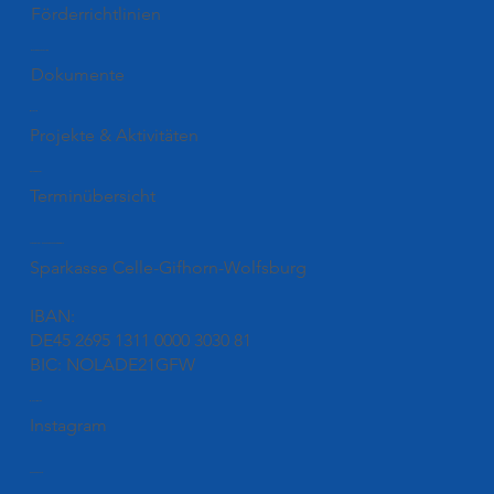
Förderrichtlinien
Downloads
Dokumente
Blog
Projekte & Aktivitäten
Termine
Terminübersicht
Unsere Kontonummer
Sparkasse Celle-Gifhorn-Wolfsburg
IBAN:
DE45 2695 1311 0000 3030 81
BIC: NOLADE21GFW
Folgen
Instagram
Kontakt