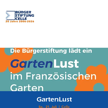
GartenLust
So., 21. Juli
  |  
Celle