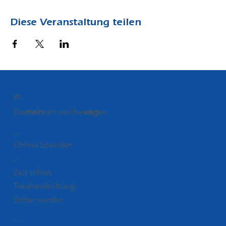
Diese Veranstaltung teilen
BÜRGER
STIFTUNG
CELLE
Ge
mein
sam viel be
weg
en
Spenden
Online Spenden
Stiften
Zeit stiften
Treuhandstiftung
Stifter werden
Förderung