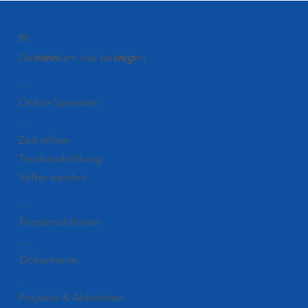
BÜRGER
STIFTUNG
CELLE
Ge
mein
sam viel be
weg
en
Spenden
Online Spenden
Stiften
Zeit stiften
Treuhandstiftung
Stifter werden
Förderung
Förderrichtlinien
Downloads
Dokumente
Blog
Projekte & Aktivitäten