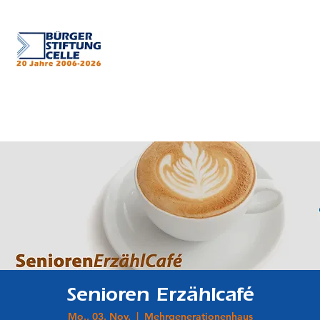
Senioren Erzählcafé
Mo., 03. Nov.
  |  
Mehrgenerationenhaus