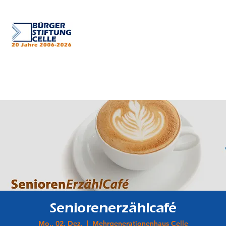
Seniorenerzählcafé
Mo., 02. Dez.
  |  
Mehrgenerationenhaus Celle