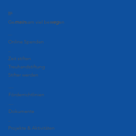
BÜRGER
STIFTUNG
CELLE
Ge
mein
sam viel be
weg
en
Spenden
Online Spenden
Stiften
Zeit stiften
Treuhandstiftung
Stifter werden
Förderung
Förderrichtlinien
Downloads
Dokumente
Blog
Projekte & Aktivitäten