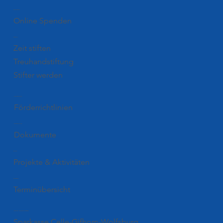
Spenden
Online Spenden
Stiften
Zeit stiften
Treuhandstiftung
Stifter werden
Förderung
Förderrichtlinien
Downloads
Dokumente
Blog
Projekte & Aktivitäten
Termine
Terminübersicht
Unsere Kontonummer
Sparkasse Celle-Gifhorn-Wolfsburg