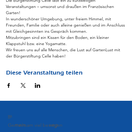
Die Bürgerstiftung Celle lädt ein zu kurzweiligen 
Veranstaltungen – umsonst und draußen im Französischen 
Garten!
In wunderschöner Umgebung, unter freiem Himmel, mit 
Freunden, Familie oder auch alleine genießen und im Anschluss 
mit Gleichgesinnten ins Gespräch kommen.
Mitzubringen sind ein Kissen für den Boden, ein kleiner 
Klappstuhl bzw. eine Yogamatte.
Wir freuen uns auf alle Menschen, die Lust auf GartenLust mit 
der Bürgerstiftung Celle haben!
Diese Veranstaltung teilen
BÜRGER
STIFTUNG
CELLE
Ge
mein
sam viel be
weg
en