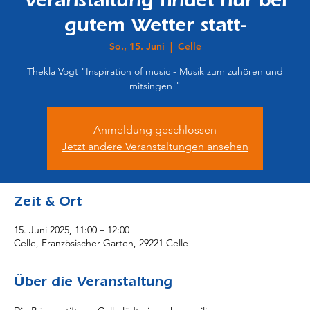
Veranstaltung findet nur bei
gutem Wetter statt-
So., 15. Juni
  |  
Celle
Thekla Vogt "Inspiration of music - Musik zum zuhören und
mitsingen!"
Anmeldung geschlossen
Jetzt andere Veranstaltungen ansehen
Zeit & Ort
15. Juni 2025, 11:00 – 12:00
Celle, Französischer Garten, 29221 Celle
Über die Veranstaltung